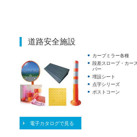
道路安全施設
カーブミラー各種
段差スロープ・カー
パー
埋設シート
点字シリーズ
ポストコーン
電子カタログで見る