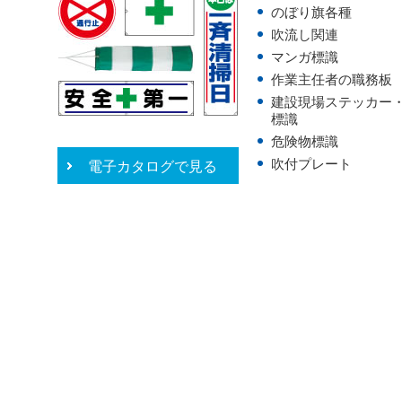
のぼり旗各種
吹流し関連
マンガ標識
作業主任者の職務板
建設現場ステッカー
標識
危険物標識
吹付プレート
電子カタログで見る