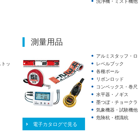
洗浄機・ミスト機他
測量用品
アルミスタッフ・ロ
ストッ
レベルブック
各種ポール
リボンロッド
コンベックス・巻尺
水平器・ノギス
墨つぼ・チョークラ
気象機器・試験機他
危険杭・標識杭
電子カタログで見る