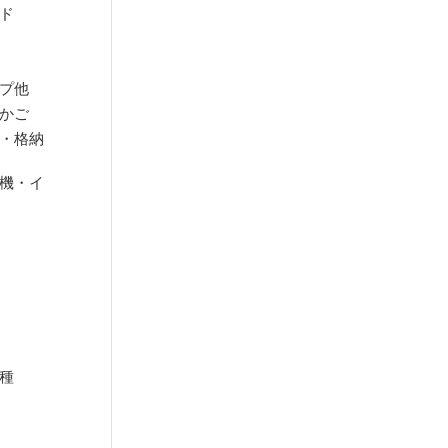
ド
プ他
かご
・格納
機・イ
種