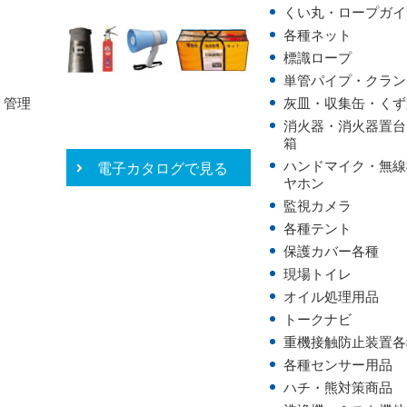
くい丸・ロープガイ
各種ネット
標識ロープ
単管パイプ・クラン
・管理
灰皿・収集缶・くず
消火器・消火器置台
箱
ハンドマイク・無線
電子カタログで見る
ヤホン
監視カメラ
各種テント
保護カバー各種
現場トイレ
オイル処理用品
トークナビ
重機接触防止装置各
各種センサー用品
ハチ・熊対策商品