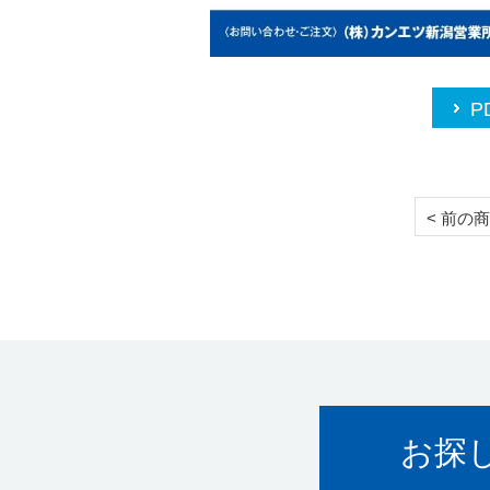
P
< 前の
お探