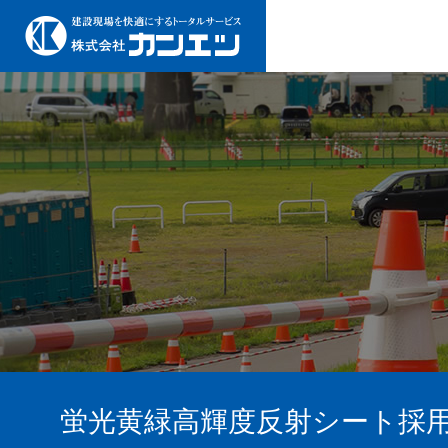
蛍光黄緑高輝度反射シート採