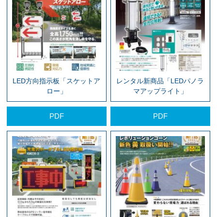
LED方向指示板「スケットア
レンタル新商品「LEDパノラ
ロー」
マアップライト」
PDF
PDF