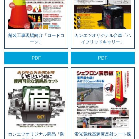
舗装工事現場向け「ロードコ
カンエツオリジナル台車「ハ
ーン」
イブリッドキャリー」
PDF
PDF
カンエツオリジナル商品「防
蛍光黄緑高輝度反射シート採