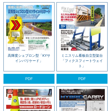
高輝度シェブロン型「KYサ
ミニスリム看板自立型架台
インバリケード」
「フィクスフィートウェイ
ト」
PDF
PDF