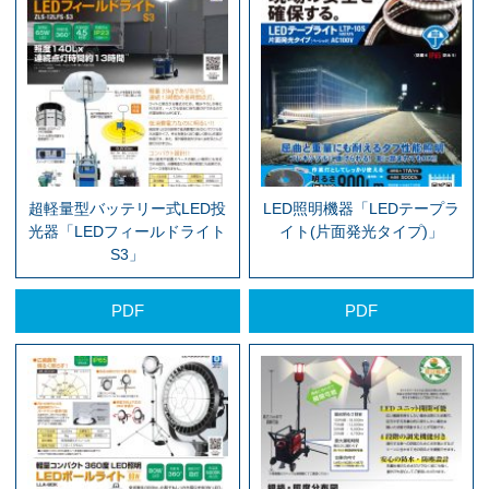
超軽量型バッテリー式LED投
LED照明機器「LEDテープラ
光器「LEDフィールドライト
イト(片面発光タイプ)」
S3」
PDF
PDF