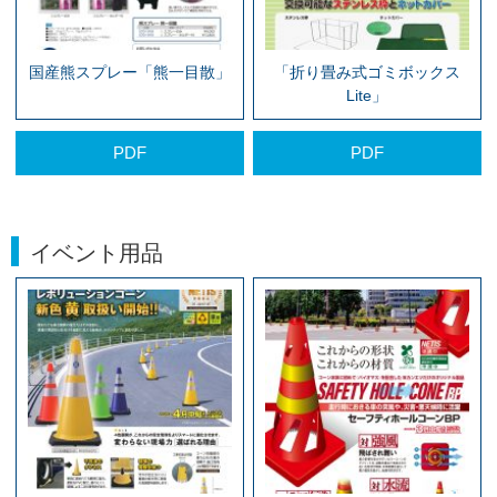
国産熊スプレー「熊一目散」
「折り畳み式ゴミボックス
Lite」
PDF
PDF
イベント用品