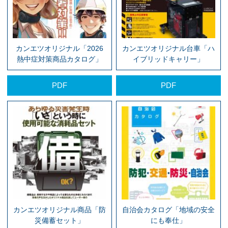
カンエツオリジナル「2026
カンエツオリジナル台車「ハ
熱中症対策商品カタログ」
イブリッドキャリー」
PDF
PDF
カンエツオリジナル商品「防
自治会カタログ「地域の安全
災備蓄セット」
にも奉仕」