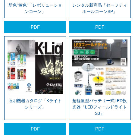
新色”黄色”「レボリューショ
レンタル新商品「セーフティ
ンコーン」
ホールコーンBP」
PDF
PDF
照明機器カタログ「Kライト
超軽量型バッテリー式LED投
シリーズ」
光器「LEDフィールドライト
S3」
PDF
PDF