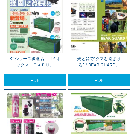
STシリーズ後継品 ゴミボ
光と音で”クマを遠ざけ
ックス「ＴＡＦＵ」
る”「BEAR GUARD」
PDF
PDF