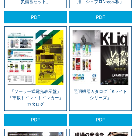
災備蓄セット」
用「シェブロン表示板」
PDF
PDF
「ソーラー式電光表示盤」
照明機器カタログ「Kライト
「車載トイレ・トイレカー」
シリーズ」
カタログ
PDF
PDF