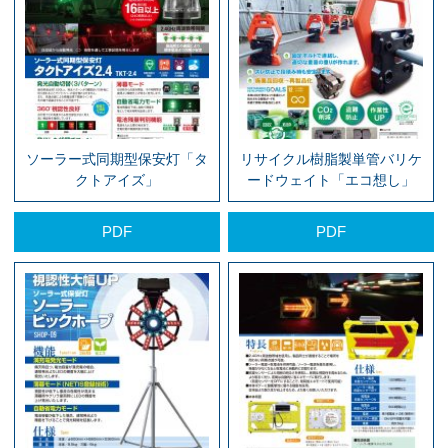
ソーラー式同期型保安灯「タ
リサイクル樹脂製単管バリケ
クトアイズ」
ードウェイト「エコ想し」
PDF
PDF