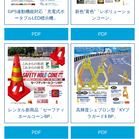
GPS連動機能対応「充電式ポ
新色”黄色”「レボリューショ
ータブルLED標示機」
ンコーン」
PDF
PDF
レンタル新商品「セーフティ
高輝度シェブロン型「KYプ
ホールコーンBP」
ラガードⅡ BP」
PDF
PDF