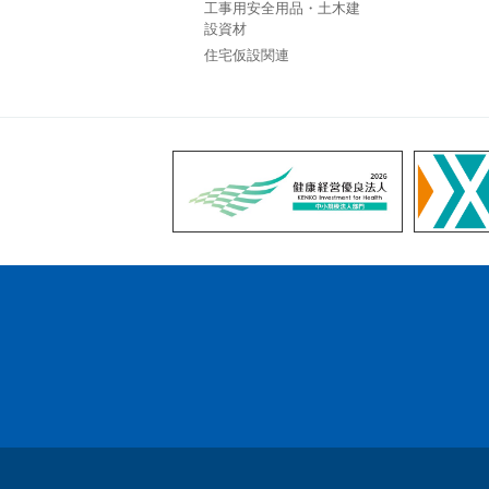
工事用安全用品・土木建
設資材
住宅仮設関連