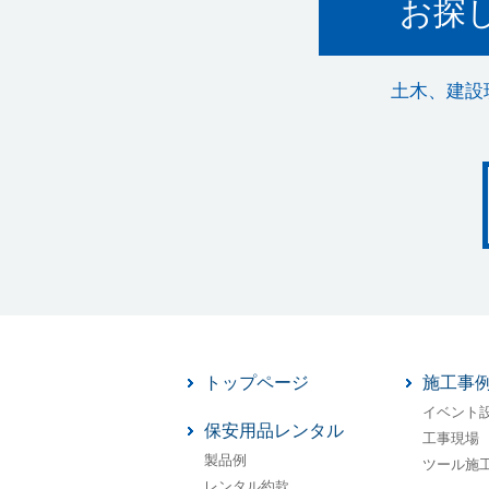
お探
土木、建設
トップページ
施工事
イベント
保安用品レンタル
工事現場
製品例
ツール施
レンタル約款