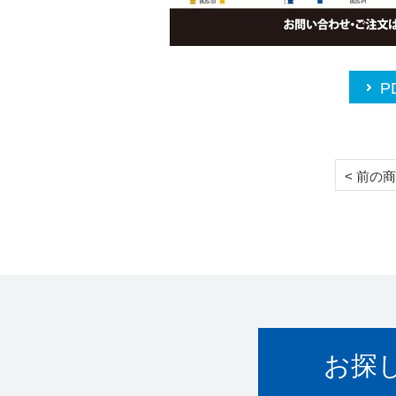
P
< 前の
お探