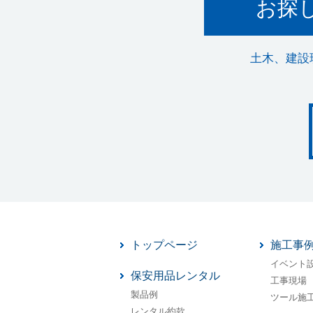
お探
土木、建設
トップページ
施工事
イベント
保安用品レンタル
工事現場
製品例
ツール施
レンタル約款