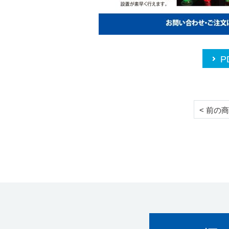
P
< 前の