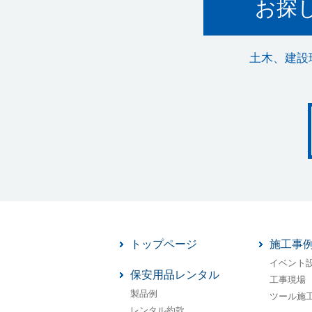
お探
土木、建設
トップページ
施工事
イベント
保安用品レンタル
工事現場
製品例
ツール施
レンタル約款