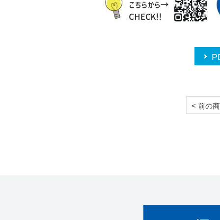
P
< 前の